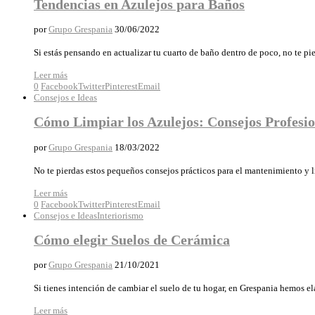
Tendencias en Azulejos para Baños
por
Grupo Grespania
30/06/2022
Si estás pensando en actualizar tu cuarto de baño dentro de poco, no te p
Leer más
0
Facebook
Twitter
Pinterest
Email
Consejos e Ideas
Cómo Limpiar los Azulejos: Consejos Profesi
por
Grupo Grespania
18/03/2022
No te pierdas estos pequeños consejos prácticos para el mantenimiento y l
Leer más
0
Facebook
Twitter
Pinterest
Email
Consejos e Ideas
Interiorismo
Cómo elegir Suelos de Cerámica
por
Grupo Grespania
21/10/2021
Si tienes intención de cambiar el suelo de tu hogar, en Grespania hemos el
Leer más