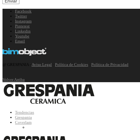
Facebook
Twitter
Instagram
Pinterest
Linkedin
Youtube
Email
@ GRESPANIA -
Aviso Legal
·
Política de Cookies
·
Política de Privacidad
Volver Arriba
Tendencias
Grespania
Coverlam