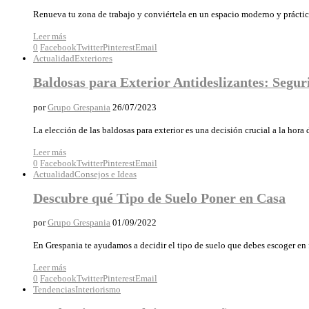
Renueva tu zona de trabajo y conviértela en un espacio moderno y práctico
Leer más
0
Facebook
Twitter
Pinterest
Email
Actualidad
Exteriores
Baldosas para Exterior Antideslizantes: Segur
por
Grupo Grespania
26/07/2023
La elección de las baldosas para exterior es una decisión crucial a la hora 
Leer más
0
Facebook
Twitter
Pinterest
Email
Actualidad
Consejos e Ideas
Descubre qué Tipo de Suelo Poner en Casa
por
Grupo Grespania
01/09/2022
En Grespania te ayudamos a decidir el tipo de suelo que debes escoger en
Leer más
0
Facebook
Twitter
Pinterest
Email
Tendencias
Interiorismo