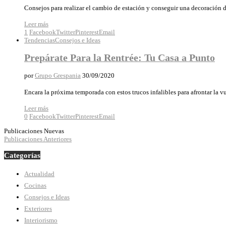
Consejos para realizar el cambio de estación y conseguir una decoración 
Leer más
1
Facebook
Twitter
Pinterest
Email
Tendencias
Consejos e Ideas
Prepárate Para la Rentrée: Tu Casa a Punto
por
Grupo Grespania
30/09/2020
Encara la próxima temporada con estos trucos infalibles para afrontar la vu
Leer más
0
Facebook
Twitter
Pinterest
Email
Publicaciones Nuevas
Publicaciones Anteriores
Categorías
Actualidad
Cocinas
Consejos e Ideas
Exteriores
Interiorismo