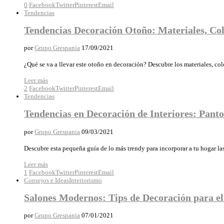
0
Facebook
Twitter
Pinterest
Email
Tendencias
Tendencias Decoración Otoño: Materiales, Col
por
Grupo Grespania
17/09/2021
¿Qué se va a llevar este otoño en decoración? Descubre los materiales, colo
Leer más
2
Facebook
Twitter
Pinterest
Email
Tendencias
Tendencias en Decoración de Interiores: Pant
por
Grupo Grespania
09/03/2021
Descubre esta pequeña guía de lo más trendy para incorporar a tu hogar la
Leer más
1
Facebook
Twitter
Pinterest
Email
Consejos e Ideas
Interiorismo
Salones Modernos: Tips de Decoración para e
por
Grupo Grespania
07/01/2021