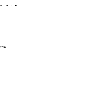
onalidad, y en …
activo, …